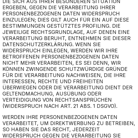
DIE SICH AUS IHRER BESONDEREN SITUATION
ERGEBEN, GEGEN DIE VERARBEITUNG IHRER
PERSONENBEZOGENEN DATEN WIDERSPRUCH
EINZULEGEN; DIES GILT AUCH FÜR EIN AUF DIESE
BESTIMMUNGEN GESTÜTZTES PROFILING. DIE
JEWEILIGE RECHTSGRUNDLAGE, AUF DENEN EINE
VERARBEITUNG BERUHT, ENTNEHMEN SIE DIESER
DATENSCHUTZERKLÄRUNG. WENN SIE
WIDERSPRUCH EINLEGEN, WERDEN WIR IHRE
BETROFFENEN PERSONENBEZOGENEN DATEN
NICHT MEHR VERARBEITEN, ES SEI DENN, WIR
KÖNNEN ZWINGENDE SCHUTZWÜRDIGE GRÜNDE
FÜR DIE VERARBEITUNG NACHWEISEN, DIE IHRE
INTERESSEN, RECHTE UND FREIHEITEN
ÜBERWIEGEN ODER DIE VERARBEITUNG DIENT DER
GELTENDMACHUNG, AUSÜBUNG ODER
VERTEIDIGUNG VON RECHTSANSPRÜCHEN
(WIDERSPRUCH NACH ART. 21 ABS. 1 DSGVO).
WERDEN IHRE PERSONENBEZOGENEN DATEN
VERARBEITET, UM DIREKTWERBUNG ZU BETREIBEN,
SO HABEN SIE DAS RECHT, JEDERZEIT
WIDERSPRUCH GEGEN DIE VERARBEITUNG SIE