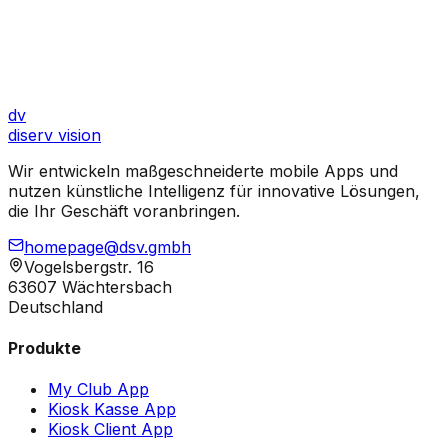
Laden im
App Store
Jetzt bei
Google Play
dv
diserv
vision
Wir entwickeln maßgeschneiderte mobile Apps und
nutzen künstliche Intelligenz für innovative Lösungen,
die Ihr Geschäft voranbringen.
homepage@dsv.gmbh
Vogelsbergstr. 16
63607 Wächtersbach
Deutschland
Produkte
My Club App
Kiosk Kasse App
Kiosk Client App